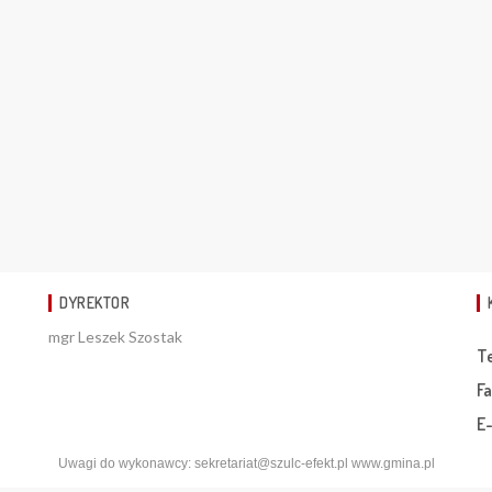
DYREKTOR
mgr Leszek Szostak
T
Fa
E-
Uwagi do wykonawcy:
sekretariat@szulc-efekt.pl
www.gmina.pl