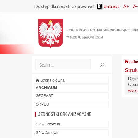
ontrast
A+
A-
Dostęp dla niepełnosprawnych
jedno
Struk
Data 
Strona główna
Opubl
ARCHIWUM
wersj
GZOEASZ
ORPEG
JEDNOSTKI ORGANIZACYJNE
SP w Brzózem
SP w Janowie