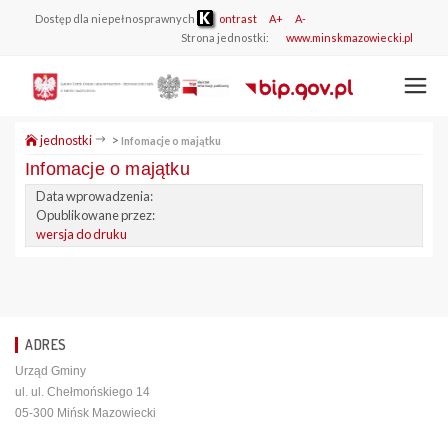
Dostęp dla niepełnosprawnych
ontrast
A+
A-
Strona jednostki:
www.minskmazowiecki.pl
jednostki
>
Infomacje o majątku
Infomacje o majątku
Data wprowadzenia:
Opublikowane przez:
wersja do druku
ADRES
Urząd Gminy
ul. ul. Chełmońskiego 14
05-300 Mińsk Mazowiecki