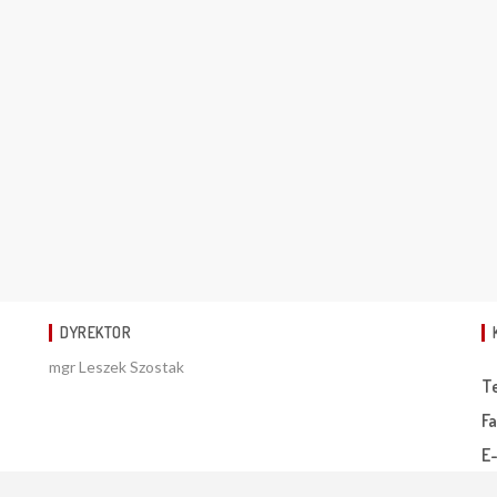
DYREKTOR
mgr Leszek Szostak
T
Fa
E-
Uwagi do wykonawcy:
sekretariat@szulc-efekt.pl
www.gmina.pl