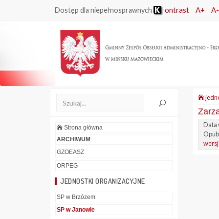
ontrast
A+
A-
Dostęp dla niepełnosprawnych
jedno
Zarz
Data 
Strona główna
Opubl
ARCHIWUM
wersj
GZOEASZ
ORPEG
JEDNOSTKI ORGANIZACYJNE
SP w Brzózem
SP w Janowie