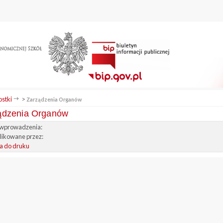
stki
>
Zarządzenia Organów
ądzenia Organów
wprowadzenia:
ikowane przez:
a do druku